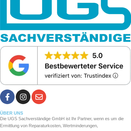
F
I
E
a
n
n
c
s
v
e
t
e
ÜBER UNS
Die UGS Sachverständige GmbH ist Ihr Partner, wenn es um die
b
a
l
Ermittlung von Reparaturkosten, Wertminderungen,
o
g
o