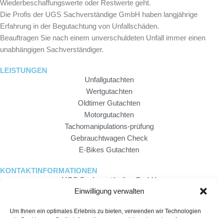
Wiederbeschaffungswerte oder Restwerte geht.
o
r
p
Die Profis der UGS Sachverständige GmbH haben langjährige
k
a
e
Erfahrung in der Begutachtung von Unfallschäden.
-
m
Beauftragen Sie nach einem unverschuldeten Unfall immer einen
f
unabhängigen Sachverständiger.
LEISTUNGEN
Unfallgutachten
Wertgutachten
Oldtimer Gutachten
Motorgutachten
Tachomanipulations-prüfung
Gebrauchtwagen Check
E-Bikes Gutachten
KONTAKTINFORMATIONEN
UGS Sachverständige GmbH
Einwilligung verwalten
Büro Saarbrücken: Provinzialstraße 10
66130 Saarbrücken
Um Ihnen ein optimales Erlebnis zu bieten, verwenden wir Technologien
0681 - 303 959 84