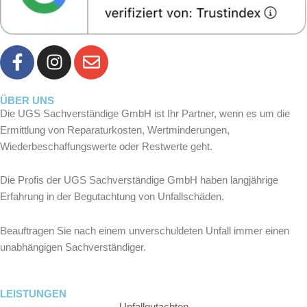
F
I
E
a
n
n
c
s
v
e
t
e
ÜBER UNS
Die UGS Sachverständige GmbH ist Ihr Partner, wenn es um die
b
a
l
Ermittlung von Reparaturkosten, Wertminderungen,
o
g
o
Wiederbeschaffungswerte oder Restwerte geht.
o
r
p
k
a
e
Die Profis der UGS Sachverständige GmbH haben langjährige
-
m
Erfahrung in der Begutachtung von Unfallschäden.
f
Beauftragen Sie nach einem unverschuldeten Unfall immer einen
unabhängigen Sachverständiger.
LEISTUNGEN