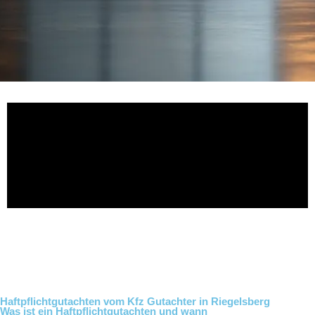
Haftpflichtgutachten vom Kfz Gutachter in Riegelsberg
Was ist ein Haftpflichtgutachten und wann