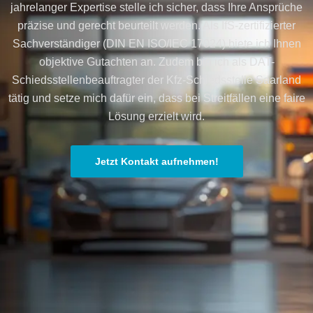
jahrelanger Expertise stelle ich sicher, dass Ihre Ansprüche
präzise und gerecht beurteilt werden. Als IfS-zertifizierter
Sachverständiger (DIN EN ISO/IEC 17024) biete ich Ihnen
objektive Gutachten an. Zudem bin ich als DAT-
Schiedsstellenbeauftragter der Kfz-Schiedsstelle Saarland
tätig und setze mich dafür ein, dass bei Streitfällen eine faire
Lösung erzielt wird.
Jetzt Kontakt aufnehmen!