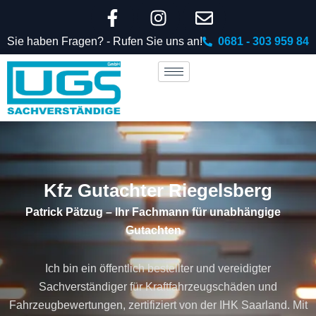
F
I
E
Zum
Inhalt
a
n
n
Sie haben Fragen? - Rufen Sie uns an!
0681 - 303 959 84
springen
c
s
v
e
t
e
b
a
l
o
g
o
o
r
p
k
a
e
-
m
f
Kfz Gutachter Riegelsberg
Patrick Pätzug – Ihr Fachmann für unabhängige
Gutachten
Ich bin ein öffentlich bestellter und vereidigter
Sachverständiger für Kraftfahrzeugschäden und
Fahrzeugbewertungen, zertifiziert von der IHK Saarland. Mit