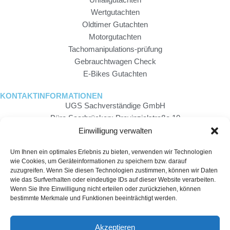
Unfallgutachten
Wertgutachten
Oldtimer Gutachten
Motorgutachten
Tachomanipulations-prüfung
Gebrauchtwagen Check
E-Bikes Gutachten
KONTAKTINFORMATIONEN
UGS Sachverständige GmbH
Büro Saarbrücken: Provinzialstraße 10
Einwilligung verwalten
66130 Saarbrücken
0681 - 303 959 84
Um Ihnen ein optimales Erlebnis zu bieten, verwenden wir Technologien
Büro Pirmasens: Blocksbergstraße 67-73 66955 Pirmasens
wie Cookies, um Geräteinformationen zu speichern bzw. darauf
06331 - 7255834
zuzugreifen. Wenn Sie diesen Technologien zustimmen, können wir Daten
Mo – Fr 7 – 19 Uhr
wie das Surfverhalten oder eindeutige IDs auf dieser Website verarbeiten.
Wenn Sie Ihre Einwilligung nicht erteilen oder zurückziehen, können
Sa 9 – 14 Uhr
bestimmte Merkmale und Funktionen beeinträchtigt werden.
© 2026 Created by
SEO Agentur Hamburg – Benchmark Media
Akzeptieren
Solution